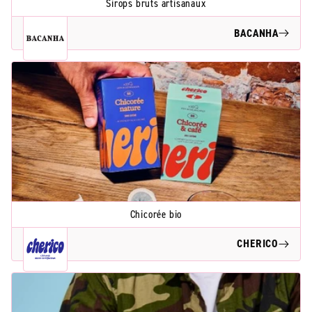
Sirops bruts artisanaux
BACANHA
Chicorée bio
CHERICO