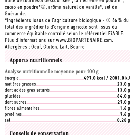
huile de tournesol désodorisée*, lait écréme en poudre*,
cacao en poudre*①, arôme naturel de vanille*, sel de
Guérande.
*Ingrédients issus de l'agriculture biologique - ① 66 % du
total des ingrédients d’origine agricole sont issus du
commerce équitable contrôlé selon le référentiel FiABLE.
Plus d’informations sur www.BIOPARTENAIRE.com.
Allergènes :
Oeuf, Gluten, Lait, Beurre
Apports nutritionnels
Analyse nutritionnelle moyenne pour 100 g
énergie
497.0 kcal / 2081.0 kJ
matières grasses
23.0 g
dont acides gras saturés
13.0 g
glucides
64.0 g
dont sucres
27.0 g
fibres alimentaires
1.6 g
protéines
7.6 g
sel
0.28 g
Conseils de conservation