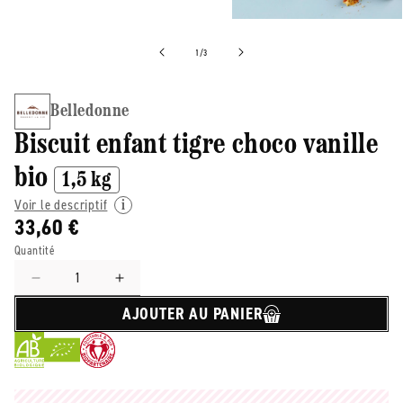
de
1
/
3
Belledonne
Biscuit enfant tigre choco vanille
bio
1,5 kg
Voir le descriptif
33,60 €
Quantité
Réduire
Augmenter
la
la
AJOUTER AU PANIER
quantité
quantité
de
de
Belledonne
Belledonne
-
-
-
-