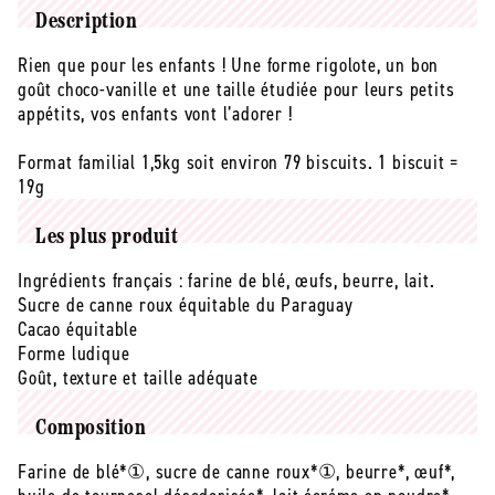
Biscuit
Biscuit
Description
enfant
enfant
Rien que pour les enfants ! Une forme rigolote, un bon
tigre
tigre
goût choco-vanille et une taille étudiée pour leurs petits
choco
choco
vanille
vanille
appétits, vos enfants vont l’adorer !
bio
bio
Vrac
Vrac
Format familial 1,5kg soit environ 79 biscuits. 1 biscuit =
-
-
19g
1,5
1,5
kg
kg
Les plus produit
Ingrédients français : farine de blé, œufs, beurre, lait.
Sucre de canne roux équitable du Paraguay
Cacao équitable
Forme ludique
Goût, texture et taille adéquate
Composition
Farine de blé*①, sucre de canne roux*①, beurre*, œuf*,