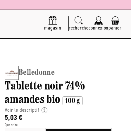
magasin
recherche
connexion
panier
Belledonne
Tablette noir 74%
amandes bio
100 g
Voir le descriptif
5,03 €
Quantité