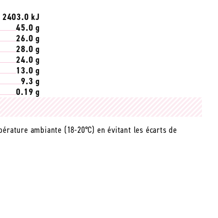
/ 2403.0 kJ
45.0 g
26.0 g
28.0 g
24.0 g
13.0 g
9.3 g
0.19 g
mpérature ambiante (18-20°C) en évitant les écarts de