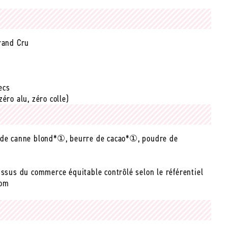
Grand Cru
ecs
éro alu, zéro colle)
e de canne blond*①, beurre de cacao*①, poudre de
issus du commerce équitable contrôlé selon le référentiel
com