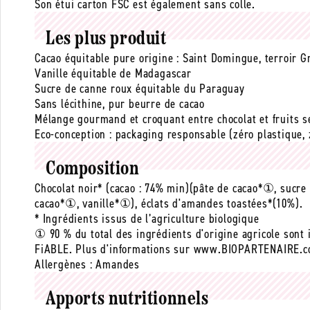
Son étui carton FSC est également sans colle.
Les plus produit
Cacao équitable pure origine : Saint Domingue, terroir 
Vanille équitable de Madagascar
Sucre de canne roux équitable du Paraguay
Sans lécithine, pur beurre de cacao
Mélange gourmand et croquant entre chocolat et fruits s
Eco-conception : packaging responsable (zéro plastique, z
Composition
Chocolat noir* (cacao : 74% min)(pâte de cacao*①, sucr
cacao*①, vanille*①), éclats d'amandes toastées*(10%).
* Ingrédients issus de l’agriculture biologique
① 90 % du total des ingrédients d'origine agricole sont 
FiABLE. Plus d'informations sur www.BIOPARTENAIRE.
Allergènes :
Amandes
Apports nutritionnels