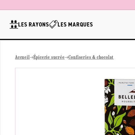
Ignorer et
passer au
contenu
LES RAYONS
LES MARQUES
Accueil
Épicerie sucrée
Confiseries & chocolat
Passer aux
informations
produits