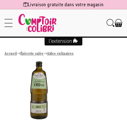
Ignorer et
Livraison gratuite dans votre magasin
passer au
contenu
Accueil
Épicerie salée
Aides culinaires
Passer aux
informations
produits