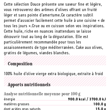
extra
extra
Cette sélection Douce présente une saveur fine et légère,
douce
douce
vous retrouverez des arômes d’olives offrant un fruité
bio
bio
léger et sans pointe d’amertume.Ce caractère subtil
(origine
(origine
permet d’associer facilement cette huile à une cuisine « de
Tunisie)
Tunisie)
tous les jours ».Crue ou en cuisson selon vos inspirations.
-
-
Cette huile, riche en nuances inattendues se laisse
1
1
découvrir tout au long de la dégustation. Elle est
l
l
particulièrement recommandée pour tous les
assaisonnements de type méditerranéen. Cake aux olives,
gratins de légumes, viandes blanches.
Composition
100% huile d’olive vierge extra biologique, extraite à froid
Apports nutritionnels
Analyse nutritionnelle moyenne pour 100 g
énergie
900.0 kcal / 3700.0 kJ
matières grasses
100.0 g
dont acides gras saturés
15.0 g