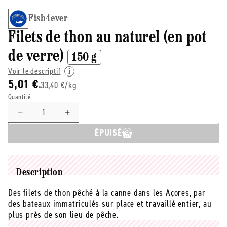
Fish4ever
Filets de thon au naturel (en pot
de verre)
150 g
Voir le descriptif
5,01 €
33,40 €/kg
Quantité
Réduire
Augmenter
la
la
ÉPUISÉ
quantité
quantité
de
de
Fish4ever
Fish4ever
-
-
Description
-
-
Filets
Filets
Des filets de thon pêché à la canne dans les Açores, par
de
de
des bateaux immatriculés sur place et travaillé entier, au
thon
thon
plus près de son lieu de pêche.
au
au