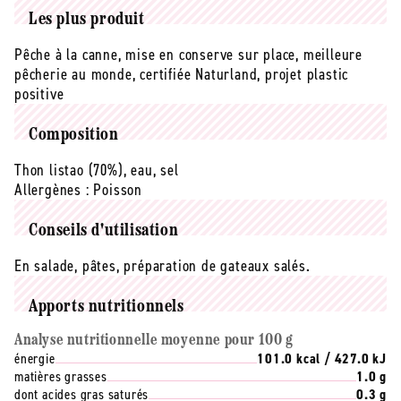
naturel
naturel
Les plus produit
(en
(en
pot
pot
Pêche à la canne, mise en conserve sur place, meilleure
de
de
pêcherie au monde, certifiée Naturland, projet plastic
verre)
verre)
positive
-
-
150
150
Composition
g
g
Thon listao (70%), eau, sel
Allergènes :
Poisson
Conseils d'utilisation
En salade, pâtes, préparation de gateaux salés.
Apports nutritionnels
Analyse nutritionnelle moyenne pour 100 g
énergie
101.0 kcal / 427.0 kJ
matières grasses
1.0 g
dont acides gras saturés
0.3 g