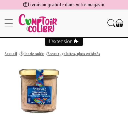
Ignorer et
Livraison gratuite dans votre magasin
passer au
contenu
Accueil
Épicerie salée
Bocaux, galettes, plats cuisinés
Passer aux
informations
produits