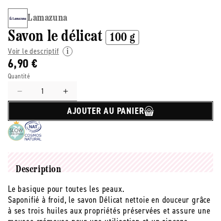
Lamazuna
Savon le délicat
100 g
Voir le descriptif
6,90 €
Quantité
Réduire
Augmenter
la
la
AJOUTER AU PANIER
quantité
quantité
de
de
Lamazuna
Lamazuna
-
-
-
-
Savon
Savon
Description
le
le
Le basique pour toutes les peaux.
délicat
délicat
Saponifié à froid, le savon Délicat nettoie en douceur grâce
-
-
100
100
à ses trois huiles aux propriétés préservées et assure une
g
g