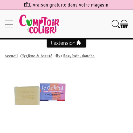
Ignorer et
Livraison gratuite dans votre magasin
passer au
contenu
Accueil
Hygiène & beauté
Hygiène, bain, douche
Passer aux
informations
produits