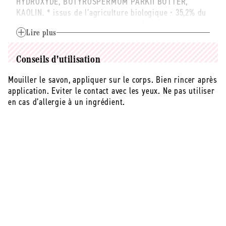
HYDROXYDE, BUTYROSPERMUM PARKII BUTTER,
KAOLIN. * issus de l’agriculture biologique • 35,2% du
total des ingrédients sont issus de l’agriculture
biologique • 100% d’origine naturelle / from organic
Lire plus
farming • 35.2% of the total ingredients are from
organic farming • 100% naturally derived COSMOS
Conseils d'utilisation
NATURAL certified by Cosmécert according to COSMOS
standard COSMOS NATURAL certifié par Cosmécert
Mouiller le savon, appliquer sur le corps. Bien rincer après
selon le référentiel COSMOS
application. Eviter le contact avec les yeux. Ne pas utiliser
en cas d’allergie à un ingrédient.