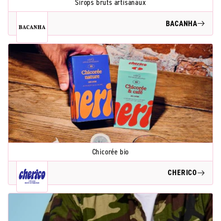
Sirops bruts artisanaux
BACANHA
Chicorée bio
CHERICO