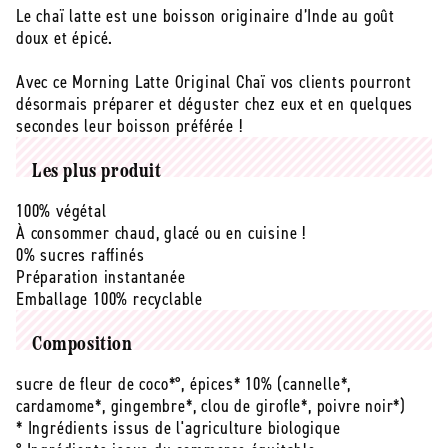
Le chaï latte est une boisson originaire d’Inde au goût
original
original
doux et épicé.
chaï
chaï
bio
bio
-
-
Avec ce Morning Latte Original Chaï vos clients pourront
125
125
désormais préparer et déguster chez eux et en quelques
g
g
secondes leur boisson préférée !
Les plus produit
100% végétal
À consommer chaud, glacé ou en cuisine !
0% sucres raffinés
Préparation instantanée
Emballage 100% recyclable
Composition
sucre de fleur de coco*°, épices* 10% (cannelle*,
cardamome*, gingembre*, clou de girofle*, poivre noir*)
* Ingrédients issus de l'agriculture biologique