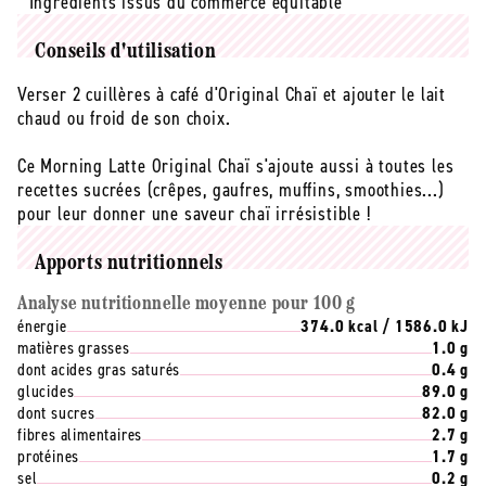
° Ingrédients issus du commerce équitable
Conseils d'utilisation
Verser 2 cuillères à café d'Original Chaï et ajouter le lait
chaud ou froid de son choix.
Ce Morning Latte Original Chaï s'ajoute aussi à toutes les
recettes sucrées (crêpes, gaufres, muffins, smoothies...)
pour leur donner une saveur chaï irrésistible !
Apports nutritionnels
Analyse nutritionnelle moyenne pour 100 g
énergie
374.0 kcal / 1586.0 kJ
matières grasses
1.0 g
dont acides gras saturés
0.4 g
glucides
89.0 g
dont sucres
82.0 g
fibres alimentaires
2.7 g
protéines
1.7 g
sel
0.2 g