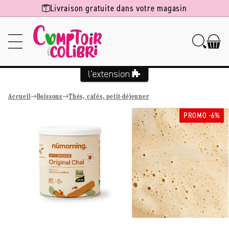
Ignorer et
Livraison gratuite dans votre magasin
passer au
contenu
Accueil
Boissons
Thés, cafés, petit-déjeuner
Passer aux
PROMO -6%
informations
produits