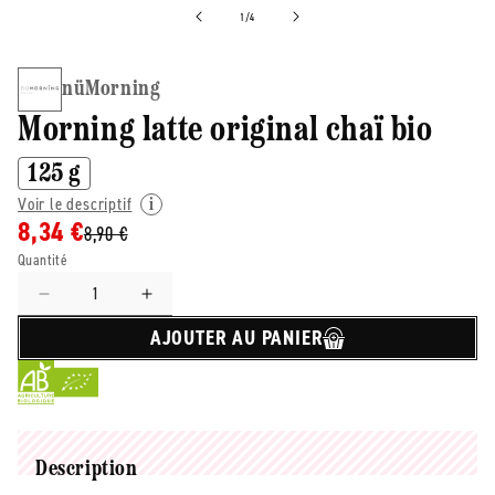
de
1
/
4
nüMorning
Morning latte original chaï bio
125 g
Voir le descriptif
8,34 €
8,90 €
Quantité
Réduire
Augmenter
la
la
AJOUTER AU PANIER
quantité
quantité
de
de
Nümorning
Nümorning
-
-
-
-
Morning
Morning
Description
latte
latte