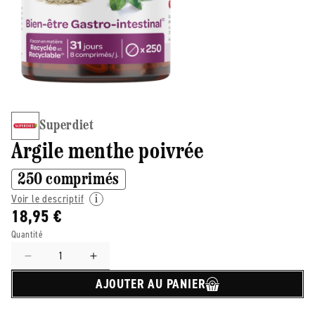
Superdiet
Argile menthe poivrée
250 comprimés
Voir le descriptif
18,95 €
Quantité
Réduire
Augmenter
la
la
AJOUTER AU PANIER
quantité
quantité
de
de