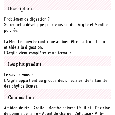
Superdiet
Superdiet
-
-
Description
-
-
Argile
Argile
Problèmes de digestion ?
menthe
menthe
Superdiet a développé pour vous un duo Argile et Menthe
poivrée
poivrée
poivrée.
-
-
250
250
La Menthe poivrée contribue au bien-être gastro-intestinal
comprimés
comprimés
et aide à la digestion.
L'Argile vient compléter cette formule.
Les plus produit
Le saviez-vous ?
L'Argile appartient au groupe des smectites, de la famille
des phyllosilicates.
Composition
Amidon de riz - Argile - Menthe poivrée (feuille) - Dextrine
de pomme de terre - Agent de charge : Cellulose - Anti-